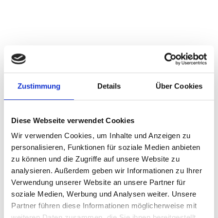
Telefon
Geburtsdatum
Schule
Zustimmung
Details
Über Cookies
Diese Webseite verwendet Cookies
Notiz
Wir verwenden Cookies, um Inhalte und Anzeigen zu
personalisieren, Funktionen für soziale Medien anbieten
zu können und die Zugriffe auf unsere Website zu
analysieren. Außerdem geben wir Informationen zu Ihrer
Ich habe die Datenschutzerklärung zur Kenntnis
Verwendung unserer Website an unsere Partner für
genommen und gelesen. Ich stimme zu, dass meine
soziale Medien, Werbung und Analysen weiter. Unsere
Angaben zur Kontaktaufnahme und für Rückfragen
Partner führen diese Informationen möglicherweise mit
gespeichert werden. Hinweis: Mir ist bekannt, dass ich
weiteren Daten zusammen, die Sie ihnen bereitgestellt