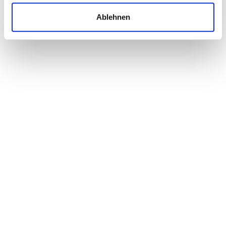
Du hast Fragen zu
Ablehnen
uns oder unseren
Kursangeboten?
Gerne geben wir Dir mehr Informationen zu
unserem Verein oder unseren Kursen. Kontaktiere
uns jetzt!
07433 938-701
ZUM KONTAKT